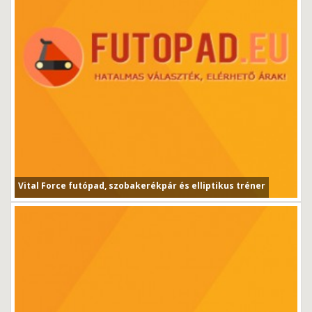
Vital Force futópad, szobakerékpár és elliptikus tréner
Vital Force futópad, szobakerékpár és elliptikus tréner...