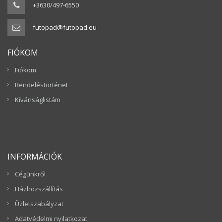
+3630/497-6550
futopad@futopad.eu
FIÓKOM
Fiókom
Rendeléstörténet
Kívánságlistám
INFORMÁCIÓK
Cégünkről
Házhozszállítás
Üzletszabályzat
Adatvédelmi nyilatkozat