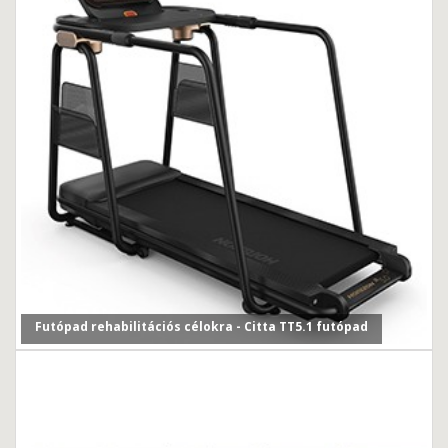
Futópad rehabilitációs célokra - Citta TT5.1 futópad
Egyre több érdeklődővel találkozunk már üzleteinkben, i...