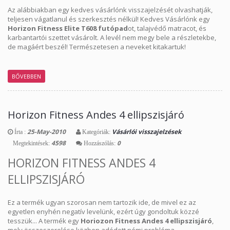
Az alábbiakban egy kedves vásárlónk visszajelzését olvashatják,
teljesen vágatlanul és szerkesztés nélkül! Kedves Vásárlónk egy
Horizon Fitness Elite T608 futópad
ot, talajvédő matracot, és
karbantartói szettet vásárolt. A levél nem megy bele a részletekbe,
de magáért beszél! Természetesen a neveket kitakartuk!
BŐVEBBEN
Horizon Fitness Andes 4 ellipszisjáró
25-May-2010
Vásárlói visszajelzések
Írta :
Kategóriák:
4598
0
Megtekintések:
Hozzászólás:
HORIZON FITNESS ANDES 4
ELLIPSZISJÁRÓ
Ez a termék ugyan szorosan nem tartozik ide, de mivel ez az
egyetlen enyhén negatív levelünk, ezért úgy gondoltuk közzé
tesszük... A termék egy
Horiozon Fitness Andes 4 ellipszisjáró
,