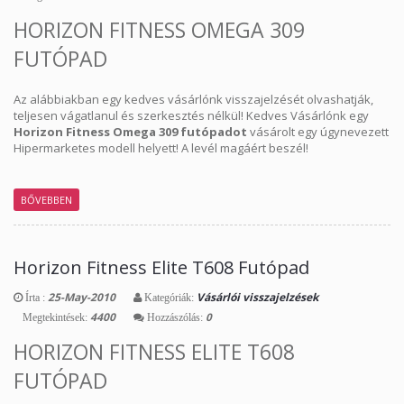
HORIZON FITNESS OMEGA 309
FUTÓPAD
Az alábbiakban egy kedves vásárlónk visszajelzését olvashatják,
teljesen vágatlanul és szerkesztés nélkül! Kedves Vásárlónk egy
Horizon Fitness Omega 309 futópadot
vásárolt egy úgynevezett
Hipermarketes modell helyett! A levél magáért beszél!
BŐVEBBEN
Horizon Fitness Elite T608 Futópad
25-May-2010
Vásárlói visszajelzések
Írta :
Kategóriák:
4400
0
Megtekintések:
Hozzászólás:
HORIZON FITNESS ELITE T608
FUTÓPAD