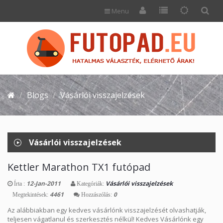
Menu
Blogs
Vásárlói visszajelzések
Vásárlói visszajelzések
Kettler Marathon TX1 futópad
12-Jan-2011
Vásárlói visszajelzések
Írta :
Kategóriák:
4461
0
Megtekintések:
Hozzászólás:
Az alábbiakban egy kedves vásárlónk visszajelzését olvashatják,
teljesen vágatlanul és szerkesztés nélkül! Kedves Vásárlónk egy