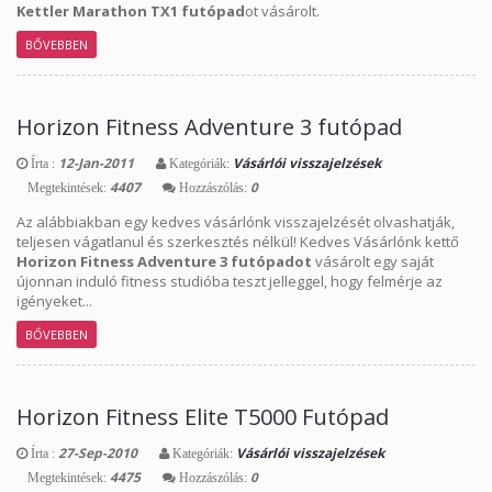
Kettler Marathon TX1 futópad
ot vásárolt.
BŐVEBBEN
Horizon Fitness Adventure 3 futópad
12-Jan-2011
Vásárlói visszajelzések
Írta :
Kategóriák:
4407
0
Megtekintések:
Hozzászólás:
Az alábbiakban egy kedves vásárlónk visszajelzését olvashatják,
teljesen vágatlanul és szerkesztés nélkül! Kedves Vásárlónk kettő
Horizon Fitness Adventure 3 futópadot
vásárolt egy saját
újonnan induló fitness studióba teszt jelleggel, hogy felmérje az
igényeket...
BŐVEBBEN
Horizon Fitness Elite T5000 Futópad
27-Sep-2010
Vásárlói visszajelzések
Írta :
Kategóriák:
4475
0
Megtekintések:
Hozzászólás: