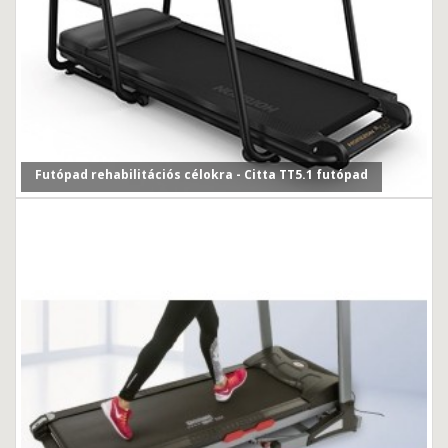
Futópad rehabilitációs célokra - Citta TT5.1 futópad
Egyre több érdeklődővel találkozunk már üzleteinkben, i...