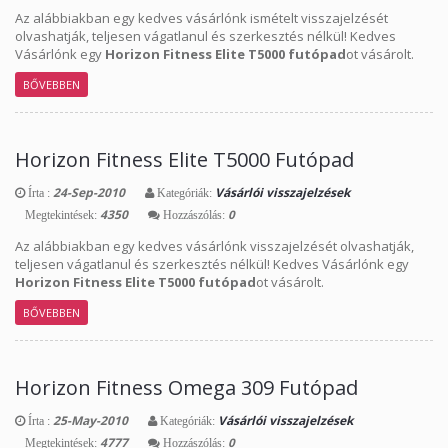
Az alábbiakban egy kedves vásárlónk ismételt visszajelzését
olvashatják, teljesen vágatlanul és szerkesztés nélkül! Kedves
Vásárlónk egy
Horizon Fitness Elite T5000 futópad
ot vásárolt.
BŐVEBBEN
Horizon Fitness Elite T5000 Futópad
24-Sep-2010
Vásárlói visszajelzések
Írta :
Kategóriák:
4350
0
Megtekintések:
Hozzászólás:
Az alábbiakban egy kedves vásárlónk visszajelzését olvashatják,
teljesen vágatlanul és szerkesztés nélkül! Kedves Vásárlónk egy
Horizon Fitness Elite T5000 futópad
ot vásárolt.
BŐVEBBEN
Horizon Fitness Omega 309 Futópad
25-May-2010
Vásárlói visszajelzések
Írta :
Kategóriák:
4777
0
Megtekintések:
Hozzászólás: