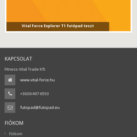
Vital Force Explorer T1 futópad teszt
Vital Force Explorer T1 futópad tesztVital Force T1 fut...
KAPCSOLAT
Fitness-Vital Trade Kft.
www.vital-force.hu
+3630/497-6550
futopad@futopad.eu
FIÓKOM
Fiókom