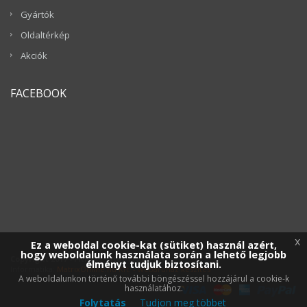
Gyártók
Oldaltérkép
Akciók
FACEBOOK
x
Ez a weboldal cookie-kat (sütiket) használ azért,
hogy weboldalunk használata során a lehető legjobb
Copyright 2017 - Fitness-Vital Trade Kft.
élményt tudjuk biztosítani.
Informatika:
MatrixOnline.hu Kft. - webáruház készítés
A weboldalunkon történő további böngészéssel hozzájárul a cookie-k
használatához.
Folytatás
Tudjon meg többet