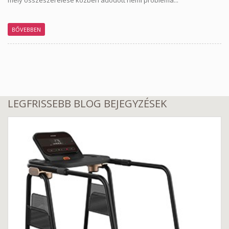
mely összeszerelése közben adódott némi probléma...
BŐVEBBEN
LEGFRISSEBB BLOG BEJEGYZÉSEK