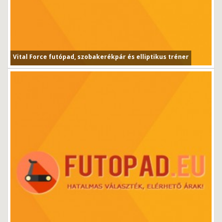
Vital Force futópad, szobakerékpár és elliptikus tréner
Vital Force futópad, szobakerékpár és elliptikus tréner...