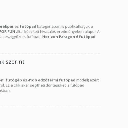
erékpár
és
futópad
kategóriában is publikálhatjuk a
 FOR FUN
által készített hivatalos eredményeken alapul! A
, a tesztgyőztes futópad:
Horizon Paragon 6 futópad
!
k szerint
oni
futógép
és
41db edzőtermi futópad
modell) ezért
. Ez a cikk akár segítheti döntésüket is futópad
akban.