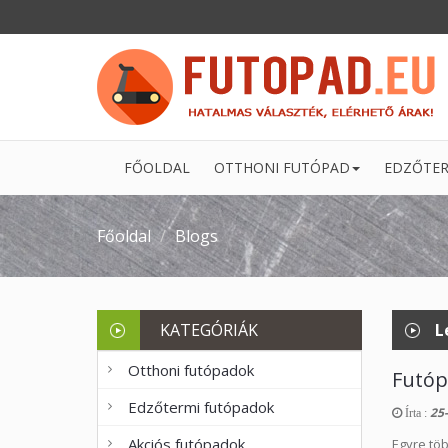
FŐOLDAL
OTTHONI FUTÓPAD
EDZŐTER
Főoldal
Blogs
KATEGÓRIÁK
L
Otthoni futópadok
Futópa
Edzőtermi futópadok
25-
Írta :
Akciós futópadok
Egyre töb