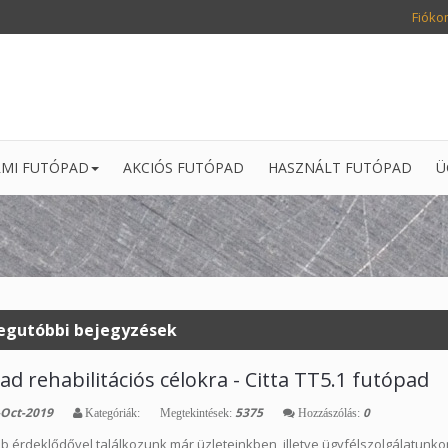
Fióko
MI FUTÓPAD
AKCIÓS FUTÓPAD
HASZNÁLT FUTÓPAD
Ü
egutóbbi bejegyzések
d rehabilitációs célokra - Citta TT5.1 futópad
Oct-2019
5375
0
Kategóriák:
Megtekintések:
Hozzászólás:
b érdeklődővel találkozunk már üzleteinkben, illetve ügyfélszolgálatunko