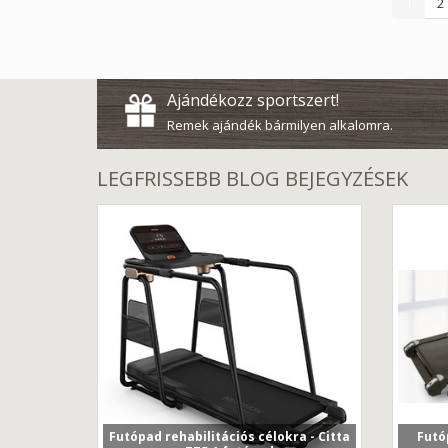
1
2
Ajándékozz sportszert!
Remek ajándék bármilyen alkalomra.
LEGFRISSEBB BLOG BEJEGYZÉSEK
Futópad rehabilitációs célokra - Citta
Futó