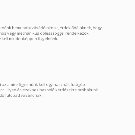
retnénk bemutatni vásárlóinknak, érdeklődőinknek, hogy
romos vagy mechanikus dőlésszöggel rendelkezők
e kell mindenképpen figyelnünk.
i az amire figyelnünk kell egy használt futógép
t... ilyen és ezekhez hasonló kérdésekre próbáltunk
ndő futópad vásárlónak.