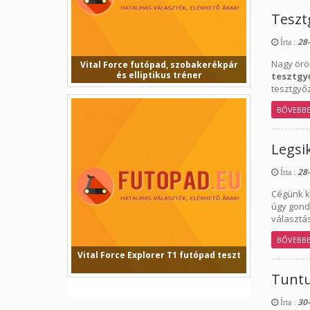
Teszt
28-
Írta :
Nagy örö
Vital Force futópad, szobakerékpár
és elliptikus tréner
tesztgy
tesztgyő
Vital Force futópad, szobakerékpár és
elliptikus tréner...
BŐVEBB
Legsi
28-
Írta :
Cégünk k
úgy gond
választá
BŐVEBB
Vital Force Explorer T1 futópad teszt
Tuntu
Vital Force Explorer T1 futópad
tesztVital Force T1 fut...
30-
Írta :