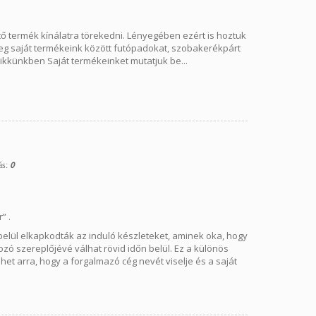
ő termék kínálatra törekedni. Lényegében ezért is hoztuk
nleg saját termékeink között futópadokat, szobakerékpárt
 cikkünkben Saját termékeinket mutatjuk be...
0
ás:
” .
elül elkapkodták az induló készleteket, aminek oka, hogy
ó szereplőjévé válhat rövid időn belül. Ez a különös
et arra, hogy a forgalmazó cég nevét viselje és a saját