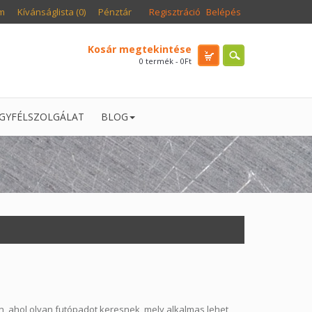
m
Kívánságlista (0)
Pénztár
Regisztráció
Belépés
Kosár megtekintése
0 termék - 0Ft
GYFÉLSZOLGÁLAT
BLOG
n, ahol olyan futópadot keresnek, mely alkalmas lehet