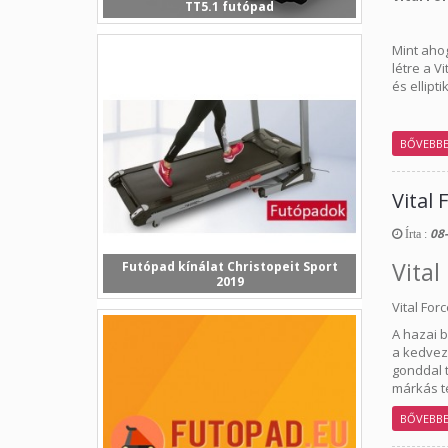
TT5.1 futópad
Egyre több érdeklődővel találkozunk
már üzleteinkben, i...
Mint aho
létre a V
és ellipt
BŐVEBB
Vital 
08-
Írta :
Vital
Futópad kínálat Christopeit Sport
2019
Cikkünkben a Christopeit Sport
Vital For
2019/2020-as év új...
A hazai 
a kedvez
gonddal t
márkás t
BŐVEBB