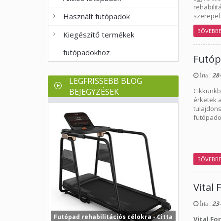
rehabilit
Használt futópadok
szerepel 
BŐVEBB
Kiegészítő termékek
futópadokhoz
Futóp
28-
Írta :
LEGFRISSEBB BLOG
BEJEGYZÉSEK
Cikkünkbe
érketek 
tulajdon
futópadok
BŐVEBB
Vital
23-
Írta :
Futópad rehabilitációs célokra - Citta
Vital Fo