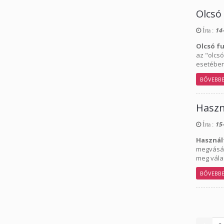
Olcsó
14-
Írta :
Olcsó f
az "olcs
esetében
BŐVEBB
Haszn
15-
Írta :
Használ
megvásár
meg vála
BŐVEBB