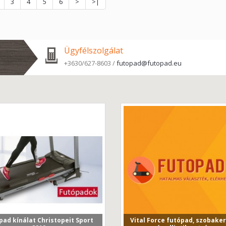
3
4
5
6
>
>|
Ügyfélszolgálat
+3630/627-8603 /
futopad@futopad.eu
pad kínálat Christopeit Sport
Vital Force futópad, szobake