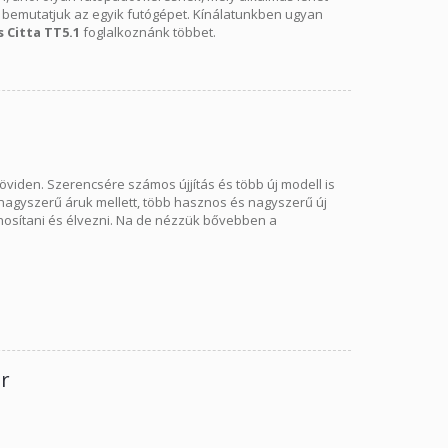
ban bemutatjuk az egyik futógépet. Kínálatunkben ugyan
s Citta TT5.1
foglalkoznánk többet.
öviden. Szerencsére számos újjítás és több új modell is
nagyszerű áruk mellett, több hasznos és nagyszerű új
osítani és élvezni. Na de nézzük bővebben a
er