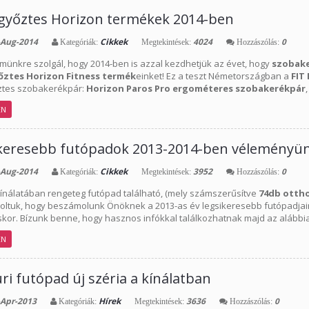
győztes Horizon termékek 2014-ben
Aug-2014
Cikkek
4024
0
Kategóriák:
Megtekintések:
Hozzászólás:
münkre szolgál, hogy 2014-ben is azzal kezdhetjük az évet, hogy
szobak
őztes Horizon Fitness termék
einket! Ez a teszt Németországban a
FIT
ztes szobakerékpár:
Horizon Paros Pro ergométeres szobakerékpár
EN
keresebb futópadok 2013-2014-ben véleményün
Aug-2014
Cikkek
3952
0
Kategóriák:
Megtekintések:
Hozzászólás:
ínálatában rengeteg futópad található, (mely számszerűsítve
74db otth
oltuk, hogy beszámolunk Önöknek a 2013-as év legsikeresebb futópadjairól
skor. Bízunk benne, hogy hasznos infókkal találkozhatnak majd az alábbi
EN
ri futópad új széria a kínálatban
Apr-2013
Hírek
3636
0
Kategóriák:
Megtekintések:
Hozzászólás: