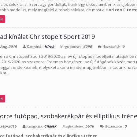
ációs célokra is. Ezért úgy gondoltuk, írunk egy cikket, amiben kicsit job
több modell is, mely megfelel a rehab célokra, de most a
Horizon Fitnes
EN
ad kínálat Christopeit Sport 2019
Aug-2019
Hírek
6290
0
Kategóriák:
Megtekintések:
Hozzászólás:
n a Christopeit Sport 2019/2020-as év új futópad modelljeit mutatjuk be r
a 2019/2020-as szezonra. Érdemes böngészni az új futógépek közöt, mert 
sággal rendelkeznek, melyeket akár a mindennapjainkban is tudunk haszn
at...
EN
 Force futópad, szobakerékpár és elliptikus trén
Sep-2016
Cikkek
5616
0
Kategóriák:
Megtekintések:
Hozzászólás:
rce futópad, szobakerékpár és elliptikus tréner