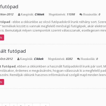
 futópad
Nov-2012
Cikkek
11598
0
Kategóriák:
Megtekintések:
Hozzászólás:
utópad
- ebbe a cikkünkbe az olcsó futópadokról írunk néhány sort. Sze
ó" termékek között is vannak megfelelő minőségű futógépek, akár elekt
 is. Bemutatjuk milyen szempontok szerint válasszanak, esetlegesen mir
EN
ált futópad
Oct-2012
Cikkek
8282
0
Kategóriák:
Megtekintések:
Hozzászólás:
t futópad
, ebben a cikkünkben a használt futópadokról írunk pár sort. M
olásakor, érdemes e megvásárolni, hogyan válasszuk ki a megfelelő pado
szolni. Reméljük cikkünk hasznos infórmációval szolgál majd minden lee
EN