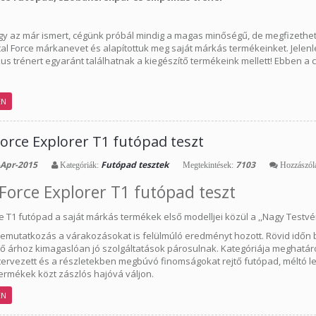
gy az már ismert, cégünk próbál mindig a magas minőségű, de megfizethet
ital Force márkanevet és alapítottuk meg saját márkás termékeinket. Jele
ikus trénert egyaránt találhatnak a kiegészítő termékeink mellett! Ebben a
EN
Force Explorer T1 futópad teszt
Apr-2015
Futópad tesztek
7103
Kategóriák:
Megtekintések:
Hozzászól
 Force Explorer T1 futópad teszt
ce T1 futópad a saját márkás termékek első modelljei közül a ,,Nagy Testvér
bemutatkozás a várakozásokat is felülmúló eredményt hozott. Rövid időn b
ő árhoz kimagaslóan jó szolgáltatások párosulnak. Kategóriája meghatároz
ervezett és a részletekben megbúvó finomságokat rejtő futópad, méltó leh
ermékek közt zászlós hajóvá váljon.
EN