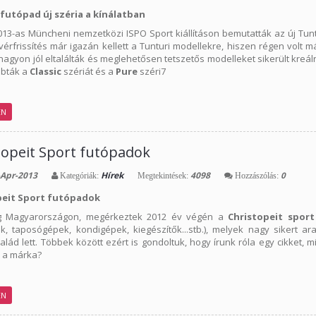
futópad új széria a kínálatban
2013-as Müncheni nemzetközi ISPO Sport kiállításon bemutatták az új Tunt
a vérfrissítés már igazán kellett a Tunturi modellekre, hiszen régen vol
agyon jól eltalálták és meglehetősen tetszetős modelleket sikerült kreálni
obták a
Classic
szériát és a
Pure
széri7
EN
topeit Sport futópadok
Apr-2013
Hírek
4098
0
Kategóriák:
Megtekintések:
Hozzászólás:
peit Sport futópadok
g Magyarországon, megérkeztek 2012 év végén a
Christopeit sport
k, taposógépek, kondigépek, kiegészítők...stb.), melyek nagy sikert ar
lád lett. Többek között ezért is gondoltuk, hogy írunk róla egy cikket, m
 a márka?
EN