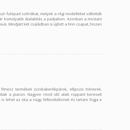
uri futópad szériákat, melyek a régi modelleket váltották
t már komolyabb átalakítás a padjaikon. Azonban a mostani
uk. Mindjárt két családban is újított a Finn csapat, hiszen
fitnesz termékek (szobakerékpárok, ellipszis trénerek,
attak a piacon. Nagyon rövid idő alatt roppant keresett
i is lehet az oka a nagy fellendülésnek és tartani fogja e