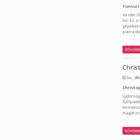
Tunturi 
Az idei 
fel. Ez 
gépeket n
piacra d
BŐVEBB
Chris
30-
Írta :
Christo
Újdonsá
futópado
termékcsa
magát ez
BŐVEBB