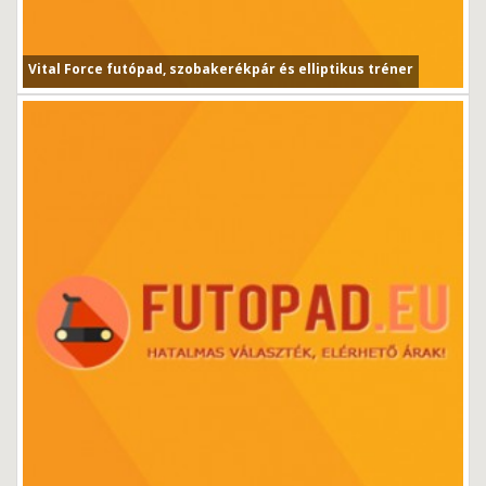
Vital Force futópad, szobakerékpár és elliptikus tréner
Vital Force futópad, szobakerékpár és elliptikus tréner...