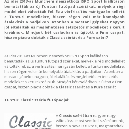
Az idei 2013-as Müncheni nemzetközi ISPO Sport kiállításon
bemutatták az új Tunturi futópad szériákat, melyek a régi
modelleket váltották fel. Ez a vérfrissítés már igazán kellett
a Tunturi modellekre, hiszen régen volt már komolyabb
átalakítás a padjaikon. Azonban a mostani gépeket nagyon
jól eltalálták és meglehetősen tetszetős modelleket sikerült
kreálniuk. Mindjárt két családban is újított a Finn csapat,
hiszen piacra dobták a
Classic
szériát és a
Pure
széri7
Az idei 2013-as Müncheni nemzetközi ISPO Sport kiállításon
bemutatták az új Tunturi futópad szériákat, melyek a régi modelleket
váltották fel. Ez a vérfrissítés már igazán kellett a Tunturi modellekre,
hiszen régen volt már komolyabb átalakítás a padjaikon. Azonban a
mostani gépeket nagyon jól eltalálták és meglehetősen tetszetős
modelleket sikerült kreálniuk. Mindjárt két családban is újított a Finn
csapat, hiszen piacra dobták a
Classic
szériát és a
Pure
szériát.
Tunturi Classic széria futópadjai:
A
Classic szériában
nagyon nagy
változásra most sem kell számítanunk,
hiszen a neve is tükrözi, megmaradtak