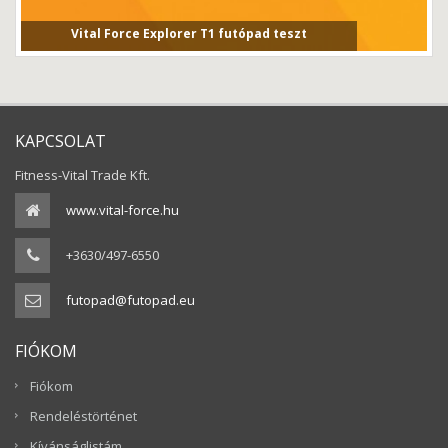
Vital Force Explorer T1 futópad teszt
Vital Force Explorer T1 futópad tesztVital Force T1 fut...
KAPCSOLAT
Fitness-Vital Trade Kft.
www.vital-force.hu
+3630/497-6550
futopad@futopad.eu
FIÓKOM
Fiókom
Rendeléstörténet
Kívánságlistám