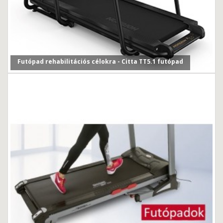
Futópad rehabilitációs célokra - Citta TT5.1 futópad
Egyre több érdeklődővel találkozunk már üzleteinkben, i...