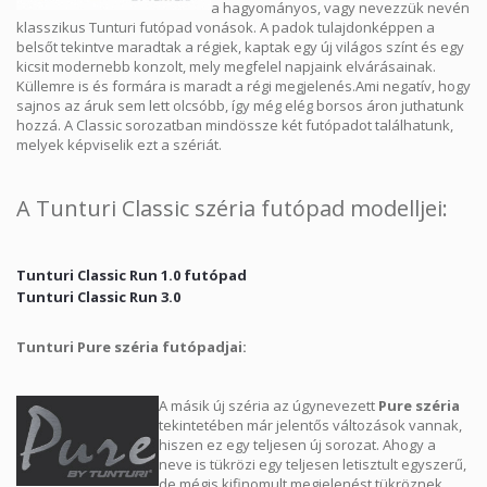
a hagyományos, vagy nevezzük nevén
klasszikus Tunturi futópad vonások. A padok tulajdonképpen a
belsőt tekintve maradtak a régiek, kaptak egy új világos színt és egy
kicsit modernebb konzolt, mely megfelel napjaink elvárásainak.
Küllemre is és formára is maradt a régi megjelenés.Ami negatív, hogy
sajnos az áruk sem lett olcsóbb, így még elég borsos áron juthatunk
hozzá. A Classic sorozatban mindössze két futópadot találhatunk,
melyek képviselik ezt a szériát.
A Tunturi Classic széria futópad modelljei:
Tunturi Classic Run 1.0 futópad
Tunturi Classic Run 3.0
Tunturi Pure széria futópadjai:
A másik új széria az úgynevezett
Pure széria
tekintetében már jelentős változások vannak,
hiszen ez egy teljesen új sorozat. Ahogy a
neve is tükrözi egy teljesen letisztult egyszerű,
de mégis kifinomult megjelenést tükröznek