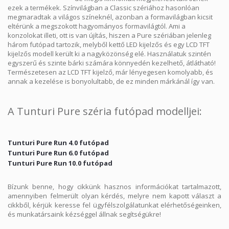
ezek a termékek. Színvilágban a Classic szériához hasonlóan
megmaradtak a világos színeknél, azonban a formavilágban kicsit
eltérünk a megszokott hagyományos formavilágtól. Ami a
konzolokat illeti, ott is van újítás, hiszen a Pure szériában jelenleg
három futópad tartozik, melyből kettő LED kijelzős és egy LCD TFT
kijelzős modell került ki a nagyközönség elé. Használatuk szintén
egyszerű és szinte bárki számára könnyedén kezelhető, átlátható!
Természetesen az LCD TFT kijelző, már lényegesen komolyabb, és
annak a kezelése is bonyolultabb, de ez minden márkánál így van.
A Tunturi Pure széria futópad modelljei:
Tunturi Pure Run 4.0 futópad
Tunturi Pure Run 6.0 futópad
Tunturi Pure Run 10.0 futópad
Bízunk benne, hogy cikkünk hasznos információkat tartalmazott,
amennyiben felmerült olyan kérdés, melyre nem kapott választ a
cikkből, kérjük keresse fel ügyfélszolgálatunkat elérhetőségeinken,
és munkatársaink kézséggel állnak segítségükre!