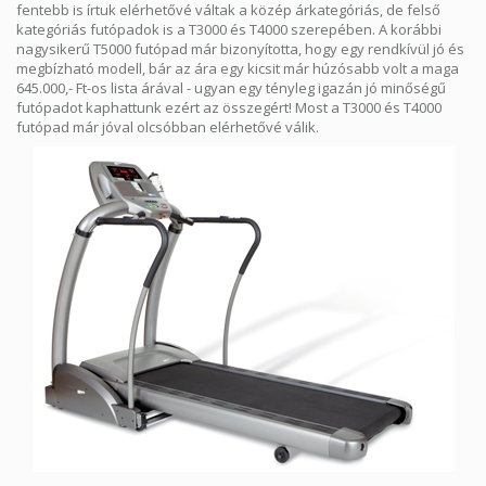
fentebb is írtuk elérhetővé váltak a közép árkategóriás, de felső
kategóriás futópadok is a T3000 és T4000 szerepében. A korábbi
nagysikerű T5000 futópad már bizonyította, hogy egy rendkívül jó és
megbízható modell, bár az ára egy kicsit már húzósabb volt a maga
645.000,- Ft-os lista árával - ugyan egy tényleg igazán jó minőségű
futópadot kaphattunk ezért az összegért! Most a T3000 és T4000
futópad már jóval olcsóbban elérhetővé válik.