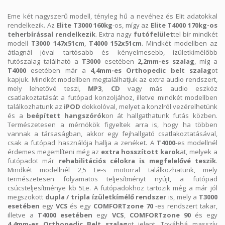
Eme két nagyszerű modell, tényleg hű a nevéhez és Elit adatokkal
rendelkezik. Az
Elite T3000 160kg
-os, mígy az
Elite T4000 170kg-os
teherbírással rendelkezik
. Extra nagy
futófelület
tel bír mindkét
modell
T3000 147x51cm
,
T4000 152x51cm
. Mindkét modellben az
átlagnál jóval tartósabb és kényelmesebb, ízületkímélőbb
futószalag található a
T3000
esetében
2,2mm-es szalag
, míg a
T4000
esetében már a
4,4mm-es Orthopedic belt szalag
ot
kapjuk. Mindkét modellben megtalálhatjuk az extra audio rendszert,
mely lehetővé teszi,
MP3
,
CD
vagy más audio eszköz
csatlakoztatását a futópad konzoljához, illetve mindkét modellben
találkozhatunk az
iPOD
dokkolóval, melyet a konzlról vezérelhetünk
és a
beépített hangszórók
on át hallgathatunk futás közben.
Természetesen a mérnökök figyeltek arra is, hogy ha többen
vannak a társaságban, akkor egy fejhallgató csatlakoztatásával,
csak a futópad használója hallja a zenéket. A
T4000
-es modellnél
érdemes megemlíteni még az
extra hosszított karok
at, melyek a
futópadot már
rehabilitációs célokra is megfelelővé teszik
.
Mindkét modellnél 2,5 Le-s motorral találkozhatunk, mely
természetesen folyamatos teljesítményt nyújt, a futópad
csúcsteljesítménye kb 5Le. A futópadokhoz tartozik még a már jól
megszokott
dupla / tripla ízületkímélő rendszer
is, mely a
T3000
esetében
egy
VCS
és egy
COMFORTzone 70
-es rendszert takar,
illetve a
T4000 esetében
egy
VCS
,
COMFORTzone 90
és egy
4,4mm-es Orthopedic Belt szalag
ot jelent. Továbbá masszív