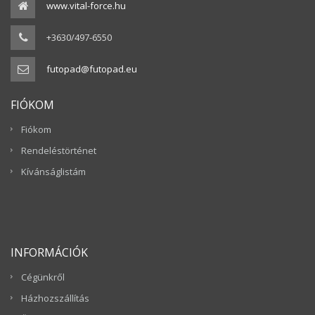
www.vital-force.hu
+3630/497-6550
futopad@futopad.eu
FIÓKOM
Fiókom
Rendeléstörténet
Kívánságlistám
INFORMÁCIÓK
Cégünkről
Házhozszállítás