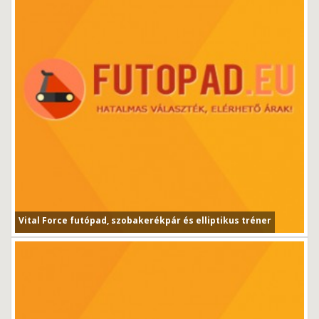
Vital Force futópad, szobakerékpár és elliptikus tréner
Vital Force futópad, szobakerékpár és elliptikus tréner...