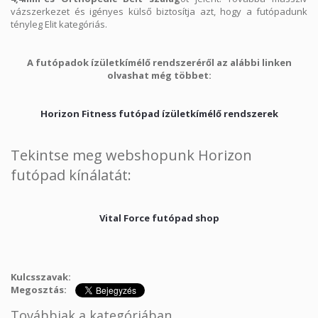
vázszerkezet és igényes külső biztosítja azt, hogy a futópadunk
tényleg Elit kategóriás.
A futópadok ízületkímélő rendszeréről az alábbi linken
olvashat még többet:
Horizon Fitness futópad ízületkímélő rendszerek
Tekintse meg webshopunk Horizon
futópad kínálatát:
Vital Force futópad shop
Kulcsszavak:
Megosztás:
Továbbiak a kategóriában