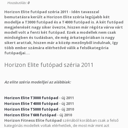
Hozzászólás:
0
Horizon Elite futópad széria 2011
- Idén tavasszal
bemutatásra került a Horizon Elite széria legújabb két
modellje a
T3000 futópad
és a
T4000 futópad
is. A két
futópad
megjelenését nagy siker övezte, hiszen már régóta várva várt
modell volt a fenti két
futópad
. Ezek a modellek nem csak
minőségben és tudásban, de még árkategóriában is nagy
sikert arattak, hiszen már a közép mezőnyből indulnak, így
több ember számára elérhetővé válik a felsőkategória
futópadjai....
Horizon Elite futópad széria 2011
Az elite széria modelljei az alábbiak:
Horizon Elite T3000 futópad
- új 2011
Horizon Elite T4000 futópad
- új 2011
Horizon Elite T5000 futópad
- új 2010
Horizon Elite T608 futópad
- új 2010
Horizon Fitness Elite futópad
szériából korábban csak a felső
kategóriás modellek voltak elérhetőek, de most már mint azt