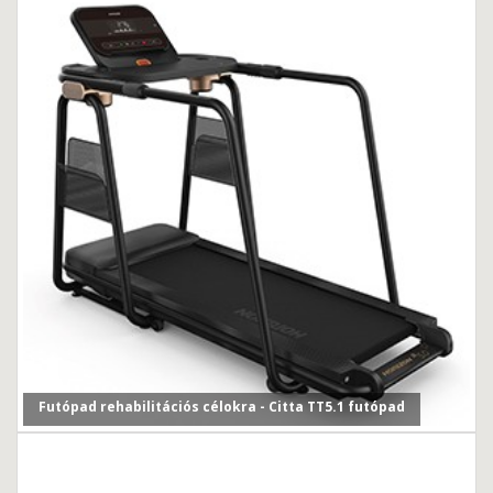
Futópad rehabilitációs célokra - Citta TT5.1 futópad
Egyre több érdeklődővel találkozunk már üzleteinkben, i...