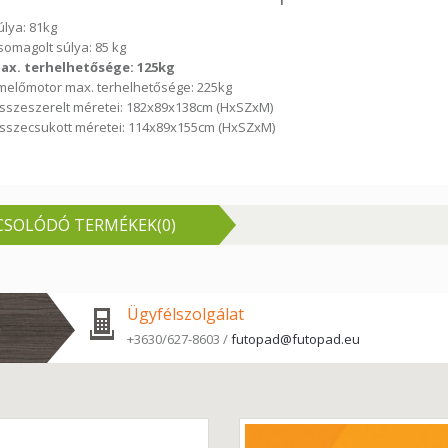
úlya: 81kg
somagolt súlya: 85 kg
ax. terhelhetősége: 125kg
melőmotor max. terhelhetősége: 225kg
sszeszerelt méretei: 182x89x138cm (HxSZxM)
sszecsukott méretei: 114x89x155cm (HxSZxM)
CSOLÓDÓ TERMÉKEK(0)
Ügyfélszolgálat
+3630/627-8603 /
futopad@futopad.eu