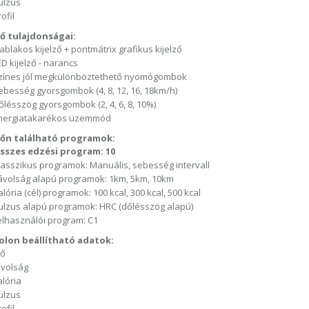
ulzus
ofil
ző tulajdonságai:
 ablakos kijelző + pontmátrix grafikus kijelző
ED kijelző - narancs
zínes jól megkülönböztethető nyomógombok
ebesség gyorsgombok (4, 8, 12, 16, 18km/h)
őlésszög gyorsgombok (2, 4, 6, 8, 10%)
nergiatakarékos üzemmód
zőn található programok:
sszes edzési program: 10
lasszikus programok: Manuális, sebesség intervall
ávolság alapú programok: 1km, 5km, 10km
alória (cél) programok: 100 kcal, 300 kcal, 500 kcal
ulzus alapú programok: HRC (dőlésszög alapú)
elhasználói program: C1
lon beállítható adatok:
dő
ávolság
alória
ulzus
ofil