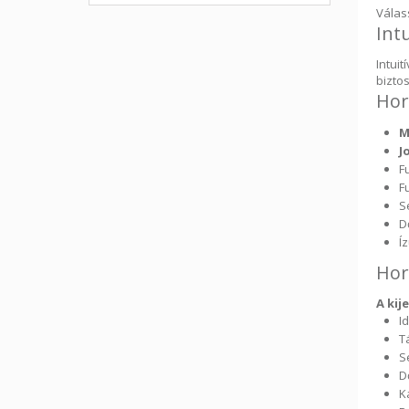
Válas
Intu
Intui
bizto
Hor
M
J
F
F
S
D
Í
Hor
A kij
I
T
S
D
K