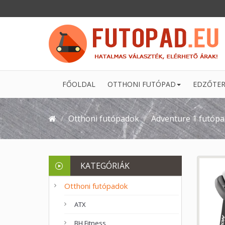
FŐOLDAL
OTTHONI FUTÓPAD
EDZŐTER
Otthoni futópadok
Adventure 1 futópa
KATEGÓRIÁK
Otthoni futópadok
ATX
BH Fitness