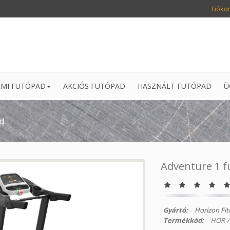
Fióko
MI FUTÓPAD
AKCIÓS FUTÓPAD
HASZNÁLT FUTÓPAD
Ü
d
Adventure 1 
Gyártó:
Horizon Fit
Termékkód:
HOR-