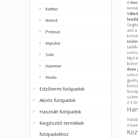
A
Hor
termé
Kettler
140x
leadá
Nohrd
Segít
ami a
Proteus
komol
ízüle
Impulse
talál
vanna
Sole
Mp3 é
bizto
Hammer
éves 
soksz
Finnlo
gyalo
bizto
Edzőtermi futópadok
lecsa
számu
Akciós futópadok
2-3 ó
Han
Használt futópadok
Tökél
Kiegészítő termékek
A beé
Köz
futópadokhoz