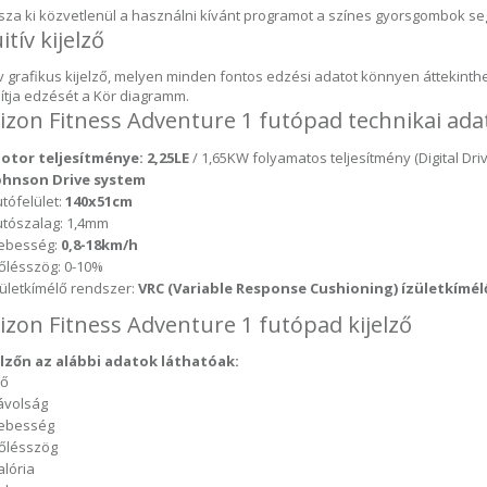
sza ki közvetlenül a használni kívánt programot a színes gyorsgombok se
itív kijelző
tív grafikus kijelző, melyen minden fontos edzési adatot könnyen áttekinth
sítja edzését a Kör diagramm.
izon Fitness Adventure 1 futópad technikai ada
otor teljesítménye: 2,25LE
/ 1,65KW folyamatos teljesítmény (Digital Dri
ohnson Drive system
utófelület:
140x51cm
utószalag: 1,4mm
ebesség:
0,8-18km/h
őlésszög: 0-10%
zületkímélő rendszer:
VRC (Variable Response Cushioning) ízületkímél
izon Fitness Adventure 1 futópad kijelző
elzőn az alábbi adatok láthatóak:
dő
ávolság
ebesség
őlésszög
alória