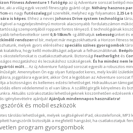
izon Fitness Adventure 1 futógép
az új Adventure sorozat belépő mod
ke, aki a világ egyik vezető fitneszgép gyártó cége.
Néhány hasznos para
51cm
-es nagy
futószalag
gal szerelték, melyhez egy folyamatos
2,25 Le
sára is képes
. Ehhez a neves
Johsnos Drive system technológia
társu
ségével a nagyteljesítményű motorok alacsonyabb fordulatszámon működn
 tartósság szempontjából roppant fontos tényező. E technológiának kös
yabb teherbevételkor sem!
0,8-18km/h
-ig állíthatjuk
sebesség
ünket és 
tkímélő rendszer
rel bír, melyet már megszokhattunk a Horizon Fitness te
kozhatunk, melyek gyors eléréséhez
speciális színes gyorsgombok
társ
k kialakítva, hogy kellő motiváltságot adjanak a felhasználóknak.
Beépít
s okostelefonokat is csatlakoztathatunk. Biztonsági
Featherlight
és
Con
nságos mozgatáshoz és lecsukáshoz szükségesek.
És ha mindez nem le
gyártói múlt...
Az új Adventure futópad sorozat egyesíti a robusztos minő
ínűségét. Amennyiben Ön egy olyan futópadot keres, mely kiváló ízületkím
glásra, joggolásra egyaránt, akkor Önt a legjobban az Adventure sorozat fog
sítja a biztosnágos és kellemes edzési lehetőséget. Hidraulikusan támog
pódás elleni védelemmel is el van látva. A szállítógörgők kényelmes és b
nkra. Aktuális szórakoztatási lehetőségeknek köszönhetően edzéseink 
rás igénybevételre ajánljuk!
Ajánljuk mindennapos használatra!
gszórók és mobil eszközök
etes tárolási lehetőségek, melyek segítségével iPad, okostelefonok, MP3 
pített hangszórók biztosítják a megfelelő hangzást, ha csatlakoztatjuk fen
vetlen program gyorsgombok