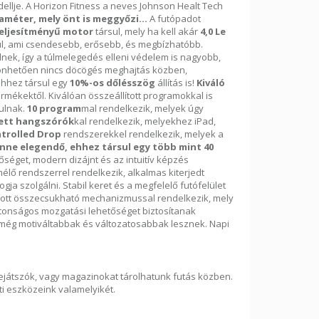
ellje. A Horizon Fitness a neves Johnson Healt Tech
méter, mely önt is meggyőzi...
A futópadot
 teljesítményű motor
társul, mely ha kell akár
4,0 Le
l, ami csendesebb, erősebb, és megbízhatóbb.
ek, így a túlmelegedés elleni védelem is nagyobb,
zönhetően nincs döcögés meghajtás közben,
ehhez társul egy
10%-os dőlésszög
állítás is!
Kiváló
rmékektől. Kiválóan összeállított programokkal is
ulnak.
10 program
mal rendelkezik, melyek úgy
ett hangszórók
kal rendelkezik, melyekhez iPad,
trolled Drop
rendszerekkel rendelkezik, melyek a
nne elegendő, ehhez társul egy több mint 40
séget, modern dizájnt és az intuitív képzés
élő rendszerrel rendelkezik, alkalmas kiterjedt
ja szolgálni. Stabil keret és a megfelelő futófelület
atott összecsukható mechanizmussal rendelkezik, mely
iztonságos mozgatási lehetőséget biztosítanak
még motiváltabbak és változatosabbak lesznek. Napi
lejátszók, vagy magazinokat tárolhatunk futás közben.
ti eszközeink valamelyikét.