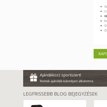
S
C
M
E
Ö
Ö
KAP
Ajándékozz sportszert!
Remek ajándék bármilyen alkalomra.
LEGFRISSEBB BLOG BEJEGYZÉSEK