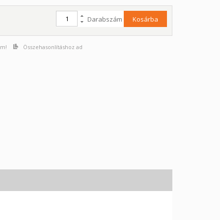
Darabszám
Kosárba
om!
Összehasonlításhoz ad