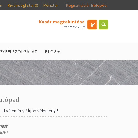
m
Kívánságlista (0)
Pénztár
Regisztráció
Belépés
Kosár megtekintése
0 termék - 0Ft
GYFÉLSZOLGÁLAT
BLOG
futópad
1 vélemény
/
Írjon véleményt!
ness
ADV1