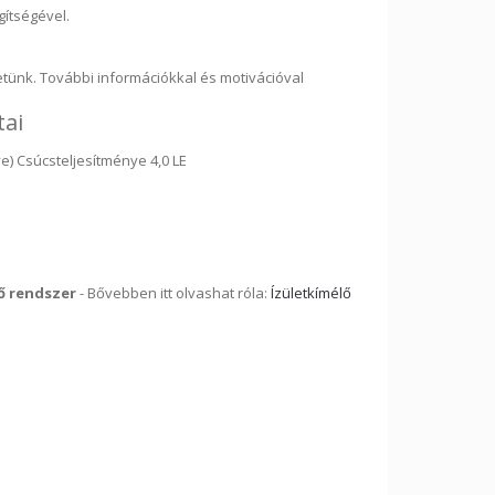
gítségével.
etünk. További információkkal és motivációval
tai
ve) Csúcsteljesítménye 4,0 LE
ő rendszer
- Bővebben itt olvashat róla:
Ízületkímélő