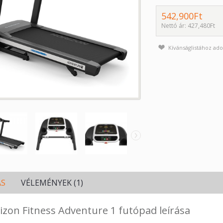
542,900Ft
Nettó ár: 427,480Ft
Kívánságlistához ad
›
ÁS
VÉLEMÉNYEK (1)
izon Fitness Adventure 1 futópad leírása