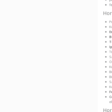
f
Hor
P
K
E
B
T
I
T
S
Ö
K
B
B
S
K
F
C
e
Hor