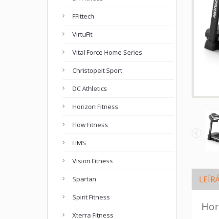
FFittech
VirtuFit
Vital Force Home Series
Christopeit Sport
DC Athletics
Horizon Fitness
Flow Fitness
‹
HMS
Vision Fitness
LEÍR
Spartan
Spirit Fitness
Hor
Xterra Fitness