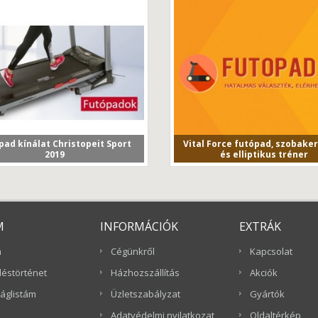
pad kínálat Christopeit Sport
Vital Force futópad, szobake
2019
és elliptikus tréner
kkünkben a Christopeit Sport
Vital Force futópad, szobakeré
2019/2020-as év új...
elliptikus tréner...
M
INFORMÁCIÓK
EXTRÁK
m
Cégünkről
Kapcsolat
éstörténet
Házhozszállítás
Akciók
áglistám
Üzletszabályzat
Gyártók
Adatvédelmi nyilatkozat
Oldaltérkép