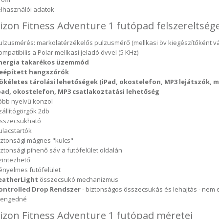
elhasználói adatok
izon Fitness Adventure 1 futópad felszereltség
ulzusmérés: markolatérzékelős pulzusmérő (mellkasi öv kiegészítőként v
ompatibilis a Polar mellkasi jeladó övvel (5 KHz)
nergia takarékos üzemmód
eépített hangszórók
ökéletes tárolási lehetőségek (iPad, okostelefon, MP3 lejátszók, m
pad, okostelefon, MP3 csatlakoztatási lehetőség
öbb nyelvű konzol
zállítógörgők 2db
sszecsukható
ulacstartók
iztonsági mágnes "kulcs"
iztonsági pihenő sáv a futófelület oldalán
zintezhető
ényelmes futófelület
eatherLight
összecsukó mechanizmus
ontrolled Drop Rendszer
- biztonságos összecsukás és lehajtás - nem e
lengedné
izon Fitness Adventure 1 futópad méretei