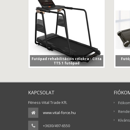
Futópad rehabilitációs célokra - Citta
Futó
TT5.1 futópad
Egyre több érdeklődővel találkozunk
Ci
már üzleteinkben, i...
KAPCSOLAT
FIÓKO
Fitness-Vital Trade Kft.
Fióko
Rendel
www.vital-force.hu
Kíváns
+3630/497-6550