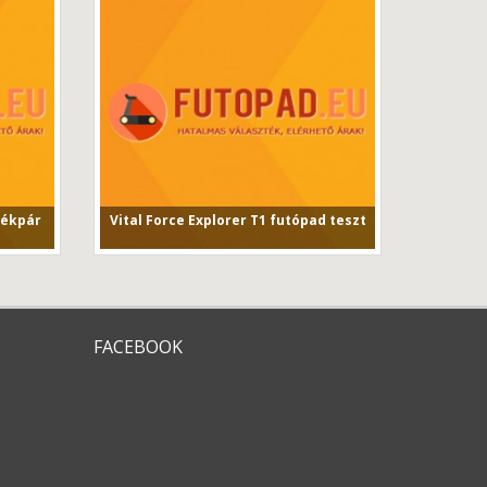
rékpár
Vital Force Explorer T1 futópad teszt
kpár és
Vital Force Explorer T1 futópad
tesztVital Force T1 fut...
FACEBOOK