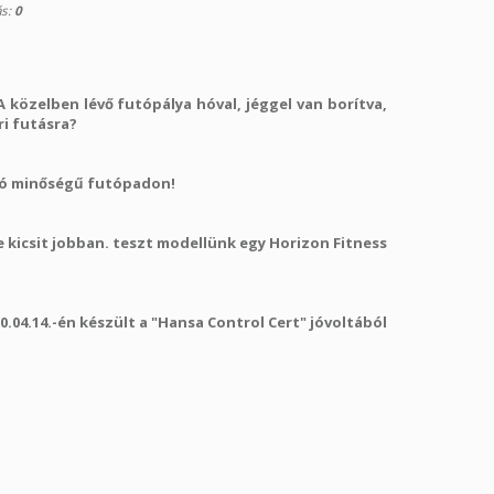
ás:
0
 A közelben lévő futópálya hóval, jéggel van borítva,
ri futásra?
ló minőségű futópadon!
e kicsit jobban. teszt modellünk egy
Horizon Fitness
.04.14.-én készült a "Hansa Control Cert" jóvoltából