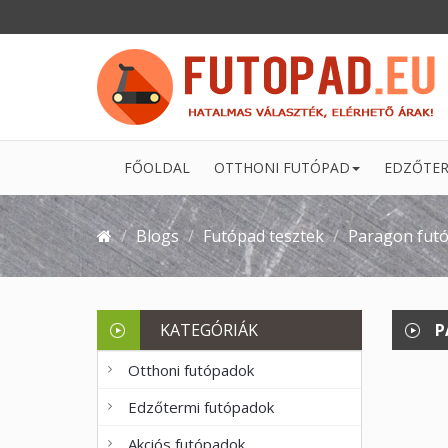
FŐOLDAL
OTTHONI FUTÓPAD
EDZŐTER
Blogs
Futópad tesztek
Paragon futó
KATEGÓRIÁK
P
Otthoni futópadok
Edzőtermi futópadok
Akciós futópadok