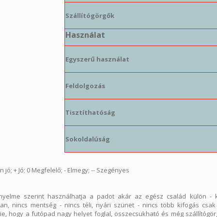
Szállítógörgők
Használat
Egyszerű használat
Feldolgozás
Tisztíthatóság
Sokoldalúság
 jó; + Jó; 0 Megfelelő; - Elmegy; -- Szegényes
nyelme szerint használhatja a padot akár az egész család külön - 
an, nincs mentség - nincs téli, nyári szünet - nincs több kifogás csa
ie, hogy a futópad nagy helyet foglal, összecsukható és még szállítógörg