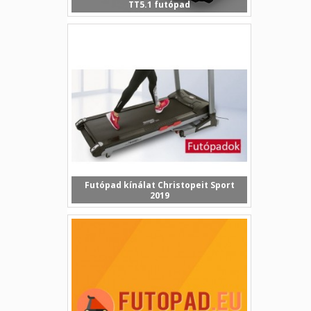
TT5.1 futópad
Egyre több érdeklődővel találkozunk
már üzleteinkben, i...
Futópad kínálat Christopeit Sport
2019
Cikkünkben a Christopeit Sport
2019/2020-as év új...