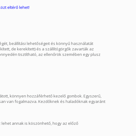
zt eltérő lehet!
ét, beállítási lehetőségeit és könnyű használatát
tt, de kerekített) és a szállítógörgők zavarták az
önnyedén tisztítható, az ellenőrök szemében egy plusz
látott, könnyen hozzáférhető kezelő gombok. Egyszerű,
varosan van fogalmazva. Kezdőknek és haladóknak egyaránt
z lehet annak is köszönhető, hogy az előző