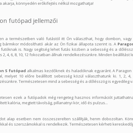
a akarja, könnyedén erőkifejtés nélkül mozgathatja!
on futópad jellemzői
ben a természetben való futástól itt Ön választhat, hogy dombon, vagy 
 bármikor módosítható akár az Ön fizikai állapota szerint is. A
Parago
 futóknak is. Nagy segítség lehet futás közben a sebesség és a dőlésszö
 2, 4, 6, 8, 10, 12 fokozatban állnak rendelkezésünkre. Minden beállítást le
on S futópad
alkalmas kezdőknek és haladóknak egyaránt. A Paragon S
al, melyet 10 előre beállított sebesség közül választhatunk ki. 1, 2, 
zésünkre. Természetesen mind a sebesség és a dőlésszög is egyedileg vá
tesen ezek a futópadok még rengeteg hasznos információt juttathatnak
tett kalória, megtett távolság, pillanatnyi kör, idő és pulzus...
dot alap esetben nem összeszerelten szállítják, henm dobozoltan. Kön
okkal és szerszámokkal is rendelkezik. Természetesen kérheti kereskedőjé