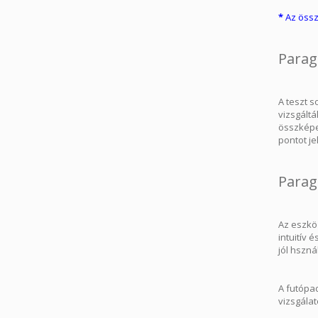
*
Az össze
Parag
A teszt 
vizsgált
összképe
pontot je
Parag
Az eszkö
intuitív
jól hszn
A futópa
vizsgálat