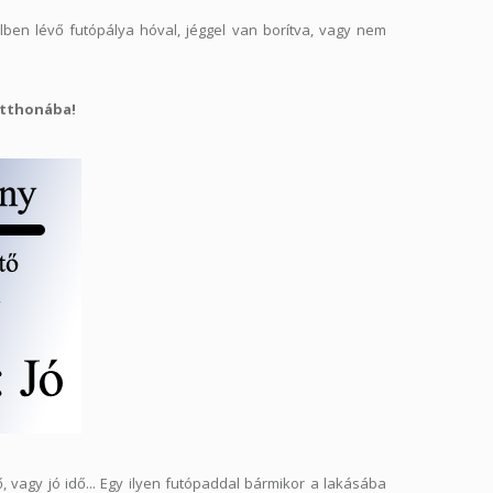
elben lévő futópálya hóval, jéggel van borítva, vagy nem
otthonába!
vagy jó idő... Egy ilyen futópaddal bármikor a lakásába