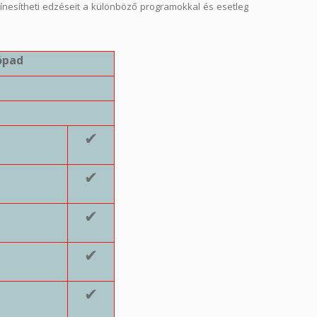
ínesítheti edzéseit a különböző programokkal és esetleg
ópad
✔
✔
✔
✔
✔