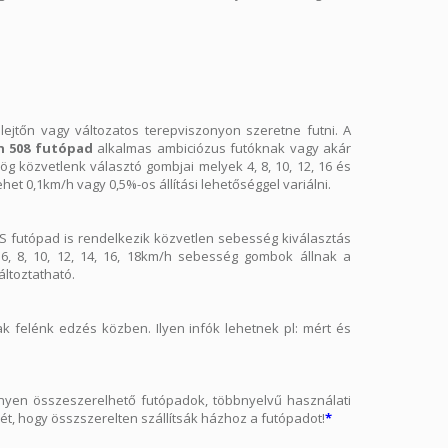
lejtőn vagy változatos terepviszonyon szeretne futni. A
n 508 futópad
alkalmas ambiciózus futóknak vagy akár
g közvetlenk választó gombjai melyek 4, 8, 10, 12, 16 és
het 0,1km/h vagy 0,5%-os állítási lehetőséggel variálni.
 futópad is rendelkezik közvetlen sebesség kiválasztás
4, 6, 8, 10, 12, 14, 16, 18km/h sebesség gombok állnak a
ltoztatható.
 felénk edzés közben. Ilyen infók lehetnek pl: mért és
nyen összeszerelhető futópadok, többnyelvű használati
t, hogy összszerelten szállítsák házhoz a futópadot!
*