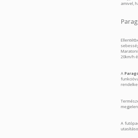
amivel, h
Parag
Ellentét
sebesség
Maratoni
20km/h és
A
Parag
funkcióv
rendelke
Természe
megjelení
A futópa
utasítás