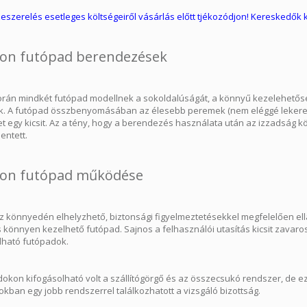
szerelés esetleges költségeiről vásárlás előtt tjékozódjon! Kereskedők kö
on futópad berendezések
során mindkét futópad modellnek a sokoldalúságát, a könnyű kezelehetőség
ák. A futópad összbenyomásában az élesebb peremek (nem eléggé lekerekíte
t egy kicsit. Az a tény, hogy a berendezés használata után az izzadság k
lentett.
on futópad működése
z könnyedén elhelyzhető, biztonsági figyelmeztetésekkel megfelelően el
 és könnyen kezelhető futópad. Sajnos a felhasználói utasítás kicsit za
álható futópadok.
dokon kifogásolható volt a szállítógörgő és az összecsukó rendszer, de e
okban egy jobb rendszerrel találkozhatott a vizsgáló bizottság.