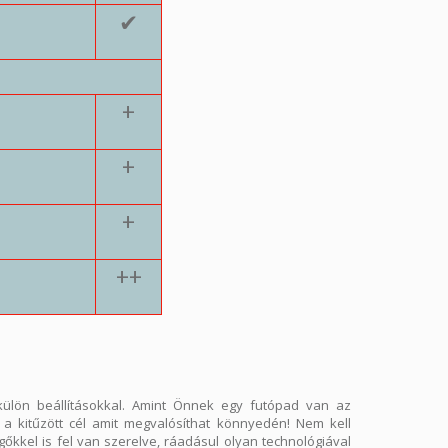
✔
+
+
+
++
külön beállításokkal. Amint Önnek egy futópad van az
k a kitűzött cél amit megvalósíthat könnyedén! Nem kell
őkkel is fel van szerelve, ráadásul olyan technológiával