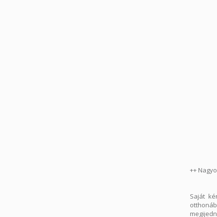
++ Nagyon
Saját ké
otthonáb
megijedn