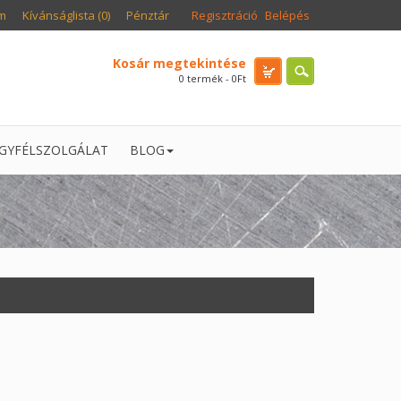
m
Kívánságlista (0)
Pénztár
Regisztráció
Belépés
Kosár megtekintése
0 termék - 0Ft
GYFÉLSZOLGÁLAT
BLOG