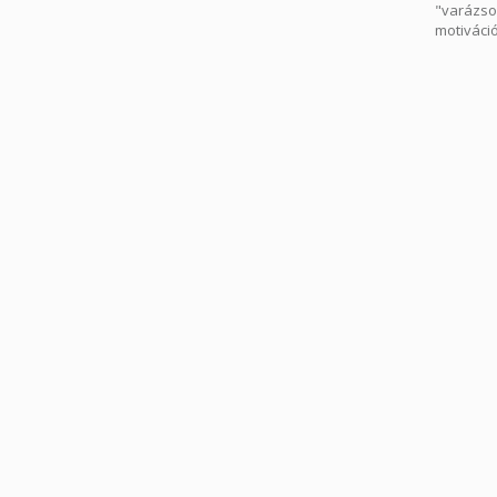
"varázso
motiváci