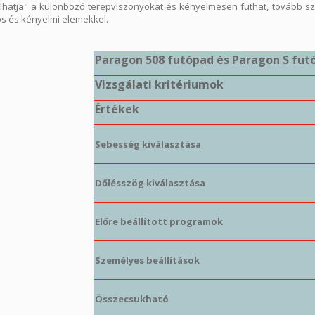
lhatja" a különböző terepviszonyokat és kényelmesen futhat, tovább sz
ós és kényelmi elemekkel.
Paragon 508 futópad és Paragon S fut
Vizsgálati kritériumok
Értékek
Sebesség kiválasztása
Dőlésszög kiválasztása
Előre beállított programok
Személyes beállítások
Összecsukható