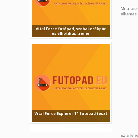
Mi a tee
alkamas 
Vital Force futópad, szobakerékpár
és elliptikus tréner
Vital Force futópad, szobakerékpár és
elliptikus tréner...
Vital Force Explorer T1 futópad teszt
Vital Force Explorer T1 futópad
tesztVital Force T1 fut...
Ez a leh