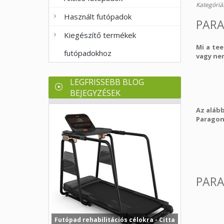
Kategóriá
Használt futópadok
PARA
Kiegészítő termékek
Mi a tee
futópadokhoz
vagy nem
LEGFRISSEBB BLOG
BEJEGYZÉSEK
Az aláb
Paragon
PARA
Futópad rehabilitációs célokra - Citta