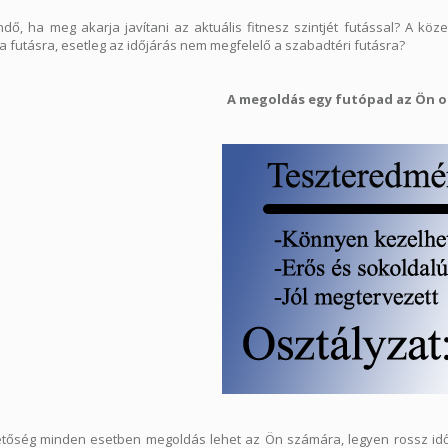
ndő, ha meg akarja javítani az aktuális fitnesz szintjét futással? A köz
a futásra, esetleg az időjárás nem megfelelő a szabadtéri futásra?
A megoldás egy futópad az Ön 
etőség minden esetben megoldás lehet az Ön számára, legyen rossz idő, 